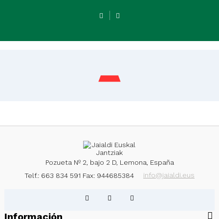
Kaiku Liso Sin Forro 002 -...
Pozueta Nº 2, bajo 2 D, Lemona, España
info@jaialdi.eus
Telf.: 663 834 591
Fax: 944685384
Información